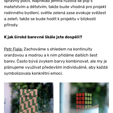
správný pocit. Například jemná růžová se pojí s
mateřstvím a dětstvím, takže bude vhodná pro projekt
rodinného bydlení, světle zelená zase evokuje svěžest
a zeleň, takže se bude hodit k projektu v blízkosti
přírody.
K jak široké barevné škále jste dospěli?
Petr Fiala:
Zachováme s ohledem na kontinuity
oranžovou a modrou a k nim přidáme dalších šest
barev. Často bývá zvykem barvy kombinovat, ale my je
plánujeme využívat především individuálně, aby každá
symbolizovala konkrétní emoci.