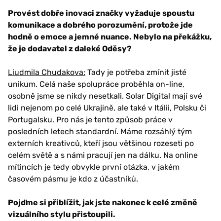
Provést dobře inovaci značky vyžaduje spoustu
komunikace a dobrého porozumění, protože jde
hodně o emoce a jemné nuance. Nebylo na překážku,
že je dodavatel z daleké Oděsy?
Liudmila Chudakova:
Tady je potřeba zmínit jisté
unikum. Celá naše spolupráce proběhla on-line,
osobně jsme se nikdy nesetkali. Solar Digital mají své
lidi nejenom po celé Ukrajině, ale také v Itálii, Polsku či
Portugalsku. Pro nás je tento způsob práce v
posledních letech standardní. Máme rozsáhlý tým
externích kreativců, kteří jsou většinou rozeseti po
celém světě a s námi pracují jen na dálku. Na online
mítincích je tedy obvykle první otázka, v jakém
časovém pásmu je kdo z účastníků.
Pojďme si přiblížit, jak jste nakonec k celé změně
vizuálního stylu přistoupili.