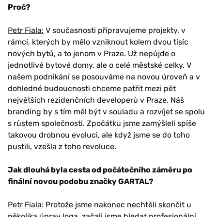
Proč?
Petr Fiala:
V současnosti připravujeme projekty, v
rámci, kterých by mělo vzniknout kolem dvou tisíc
nových bytů, a to jenom v Praze. Už nepůjde o
jednotlivé bytové domy, ale o celé městské celky. V
našem podnikání se posouváme na novou úroveň a v
dohledné budoucnosti chceme patřit mezi pět
největších rezidenčních developerů v Praze. Náš
branding by s tím měl být v souladu a rozvíjet se spolu
s růstem společnosti. Zpočátku jsme zamýšleli spíše
takovou drobnou evoluci, ale když jsme se do toho
pustili, vzešla z toho revoluce.
Jak dlouhá byla cesta od počátečního záměru po
finální novou podobu značky GARTAL?
Petr Fiala
: Protože jsme nakonec nechtěli skončit u
několika úprav loga, začali jsme hledat profesionální