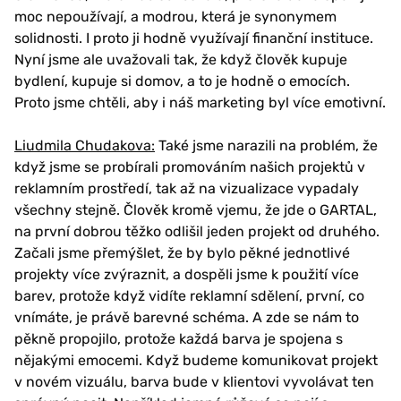
moc nepoužívají, a modrou, která je synonymem
solidnosti. I proto ji hodně využívají finanční instituce.
Nyní jsme ale uvažovali tak, že když člověk kupuje
bydlení, kupuje si domov, a to je hodně o emocích.
Proto jsme chtěli, aby i náš marketing byl více emotivní.
Liudmila Chudakova:
Také jsme narazili na problém, že
když jsme se probírali promováním našich projektů v
reklamním prostředí, tak až na vizualizace vypadaly
všechny stejně. Člověk kromě vjemu, že jde o GARTAL,
na první dobrou těžko odlišil jeden projekt od druhého.
Začali jsme přemýšlet, že by bylo pěkné jednotlivé
projekty více zvýraznit, a dospěli jsme k použití více
barev, protože když vidíte reklamní sdělení, první, co
vnímáte, je právě barevné schéma. A zde se nám to
pěkně propojilo, protože každá barva je spojena s
nějakými emocemi. Když budeme komunikovat projekt
v novém vizuálu, barva bude v klientovi vyvolávat ten