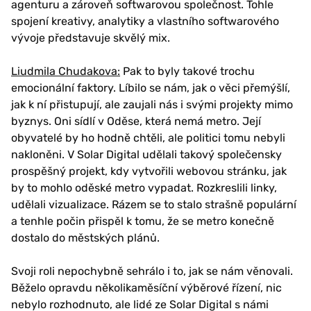
agenturu a zároveň softwarovou společnost. Tohle
spojení kreativy, analytiky a vlastního softwarového
vývoje představuje skvělý mix.
Liudmila Chudakova:
Pak to byly takové trochu
emocionální faktory. Líbilo se nám, jak o věci přemýšlí,
jak k ní přistupují, ale zaujali nás i svými projekty mimo
byznys. Oni sídlí v Oděse, která nemá metro. Její
obyvatelé by ho hodně chtěli, ale politici tomu nebyli
nakloněni. V Solar Digital udělali takový společensky
prospěšný projekt, kdy vytvořili webovou stránku, jak
by to mohlo oděské metro vypadat. Rozkreslili linky,
udělali vizualizace. Rázem se to stalo strašně populární
a tenhle počin přispěl k tomu, že se metro konečně
dostalo do městských plánů.
Svoji roli nepochybně sehrálo i to, jak se nám věnovali.
Běželo opravdu několikaměsíční výběrové řízení, nic
nebylo rozhodnuto, ale lidé ze Solar Digital s námi