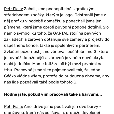
Petr Fiala:
Začali jsme pochopitelně s grafickým
středobodem značky, kterým je logo. Odstranili jsme z
něj grafiku v podobě domečku a ponechali jsme jen
písmena, která jsme oproti původní podobě dotáhli. Šlo
nám o symboliku toho, že GARTAL stojí na pevných
základech a zároveň dotahuje své záměry a projekty do
úspěšného konce, takže je spolehlivým partnerem.
Zvláštní pozornost jsme věnovali počátečnímu G, které
je rovněž dotaženější a zároveň je v něm nově ukryta
malá jednička. Máme totiž za cíl být mezi prvními na
trhu. Pracovně jsme si to pojmenovali tak, že jedno
Géčko vládne všem, protože do budoucna chceme, aby
nás lidé poznávali také podle tohoto G.
Hodně jste, pokud vím pracovali také s barvami...
Petr Fiala:
Ano, dříve jsme používali jen dvě barvy –
oranžovou, která nás odlišovala, protože developeři ji