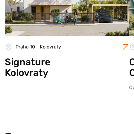
Praha 10 - Kolovraty
Signature
C
Kolovraty
С