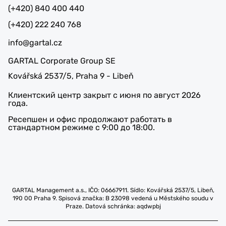
(+420) 840 400 440
(+420) 222 240 768
info@gartal.cz
GARTAL Corporate Group SE
Kovářská 2537/5, Praha 9 - Libeň
Клиентский центр закрыт с июня по август 2026
года.
Ресепшен и офис продолжают работать в
стандартном режиме с 9:00 до 18:00.
GARTAL Management a.s., IČO: 06667911. Sídlo: Kovářská 2537/5, Libeň,
190 00 Praha 9. Spisová značka: B 23098 vedená u Městského soudu v
Praze. Datová schránka: aqdwpbj