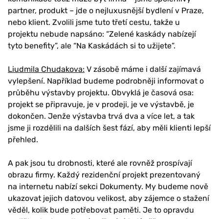
partner, produkt – jde o nejluxusnější bydlení v Praze,
nebo klient. Zvolili jsme tuto třetí cestu, takže u
projektu nebude napsáno: “Zelené kaskády nabízejí
tyto benefity”, ale “Na Kaskádách si to užijete”.
Liudmila Chudakova:
V zásobě máme i další zajímavá
vylepšení. Například budeme podrobněji informovat o
průběhu výstavby projektu. Obvyklá je časová osa:
projekt se připravuje, je v prodeji, je ve výstavbě, je
dokončen. Jenže výstavba trvá dva a více let, a tak
jsme ji rozdělili na dalších šest fází, aby měli klienti lepší
přehled.
A pak jsou tu drobnosti, které ale rovněž prospívají
obrazu firmy. Každý rezidenční projekt prezentovaný
na internetu nabízí sekci Dokumenty. My budeme nově
ukazovat jejich datovou velikost, aby zájemce o stažení
věděl, kolik bude potřebovat paměti. Je to opravdu