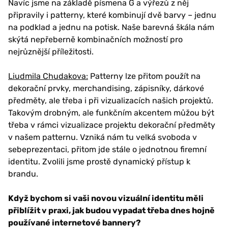
Navíc jsme na základě písmena G a výřezů z něj
připravily i patterny, které kombinují dvě barvy – jednu
na podklad a jednu na potisk. Naše barevná škála nám
skýtá nepřeberně kombinačních možností pro
nejrůznější příležitosti.
Liudmila Chudakova:
Patterny lze přitom použít na
dekorační prvky, merchandising, zápisníky, dárkové
předměty, ale třeba i při vizualizacích našich projektů.
Takovým drobným, ale funkčním akcentem můžou být
třeba v rámci vizualizace projektu dekorační předměty
v našem patternu. Vzniká nám tu velká svoboda v
sebeprezentaci, přitom jde stále o jednotnou firemní
identitu. Zvolili jsme prostě dynamický přístup k
brandu.
Když bychom si vaši novou vizuální identitu měli
přiblížit v praxi, jak budou vypadat třeba dnes hojně
používané internetové bannery?