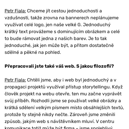
Petr Fiala:
Chceme jít cestou jednoduchosti a
vzdušnosti, takže zrovna na bannerech neplánujeme
využívat celé logo, jen naše velké G. Jednoduchý
krátký text provážeme s dominujícím obrázkem a celé
to bude rámovat jedna z našich barev. Je to tak
jednoduché, jak jen může být, a přitom dostatečně
sdělné a pěkné na pohled.
Přepracovali jste také váš web. S jakou filozofií?
Petr Fiala:
Chtěli jsme, aby i web byl jednoduchý a v
propagaci projektů využíval přístup storytellingu. Když
člověk projekt na webu otevře, ten mu začne vyprávět
svůj příběh. Rozhodli jsme se používat velké obrázky a
krátká sdělení velkým písmem místo obsáhlejších textů,
protože ty stejně nikdy nečte. Zároveň jsme změnili
způsob, jakým web s návštěvníkem mluví. V centru
komunikace totiž může být firma – jsme spolehlivý