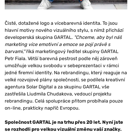
Čisté, dotažené logo a vícebarevná identita. To jsou
hlavní motivy nového vizuálního stylu, s nímž přichází
developerská skupina GARTAL.
"Chceme, aby byl náš
marketing více emotivní a emoce se pojí právě s
barvami,"
říká marketingový ředitel skupiny GARTAL
Petr Fiala. Větší barevná pestrost podle něj zároveň
umožňuje velkou svobodu v sebeprezentaci v rámci
jedné firemní identity. Na rebrandingu, který reaguje na
velké rozvojové plány společnosti, se podílela kreativní
agentura Solar Digital a za skupinu GARTAL vše
zastřešila Liudmila Chudakova, vedoucí projektu
rebrandingu. Celá spolupráce přitom probíhala pouze
on-line, prakticky napříč Evropou.
Společnost GARTAL je na trhu přes 20 let. Nyní jste
se rozhodli pro velkou vizuální změnu vaší značky.