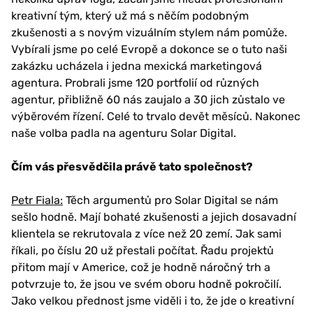
kreativní tým, který už má s něčím podobným
zkušenosti a s novým vizuálním stylem nám pomůže.
Vybírali jsme po celé Evropě a dokonce se o tuto naši
zakázku ucházela i jedna mexická marketingová
agentura. Probrali jsme 120 portfolií od různých
agentur, přibližně 60 nás zaujalo a 30 jich zůstalo ve
výběrovém řízení. Celé to trvalo devět měsíců. Nakonec
naše volba padla na agenturu Solar Digital.
Čím vás přesvědčila právě tato společnost?
Petr Fiala:
Těch argumentů pro Solar Digital se nám
sešlo hodně. Mají bohaté zkušenosti a jejich dosavadní
klientela se rekrutovala z více než 20 zemí. Jak sami
říkali, po číslu 20 už přestali počítat. Řadu projektů
přitom mají v Americe, což je hodně náročný trh a
potvrzuje to, že jsou ve svém oboru hodně pokročilí.
Jako velkou přednost jsme viděli i to, že jde o kreativní