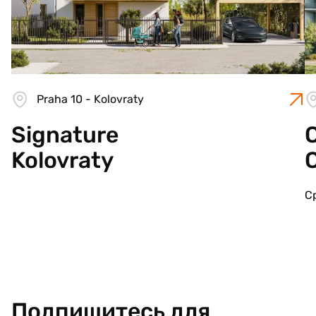
Praha 10 - Kolovraty
Signature
C
Kolovraty
С
Подпишитесь для