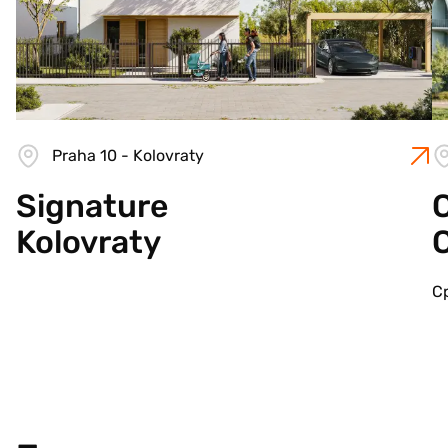
Praha 10 - Kolovraty
Signature
C
Kolovraty
С