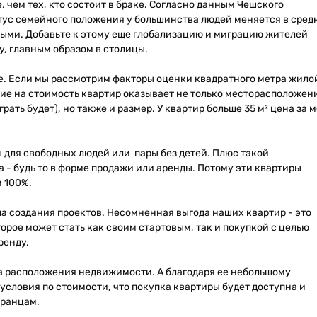
чем тех, кто состоит в браке. Согласно данным Чешского
тус семейного положения у большинства людей меняется в сред
ными. Добавьте к этому еще глобализацию и миграцию жителей
, главным образом в столицы.
е. Если мы рассмотрим факторы оценки квадратного метра жило
ие на стоимость квартир оказывает не только месторасположен
грать будет), но также и размер. У квартир больше 35 м² цена за 
ы для свободных людей или пары без детей. Плюс такой
а - будь то в форме продажи или аренды. Потому эти квартиры
и 100%.
а создания проектов. Несомненная выгода наших квартир - это
рое может стать как своим стартовым, так и покупкой с целью
ренду.
а расположения недвижимости. А благодаря ее небольшому
словия по стоимости, что покупка квартиры будет доступна и
транцам.