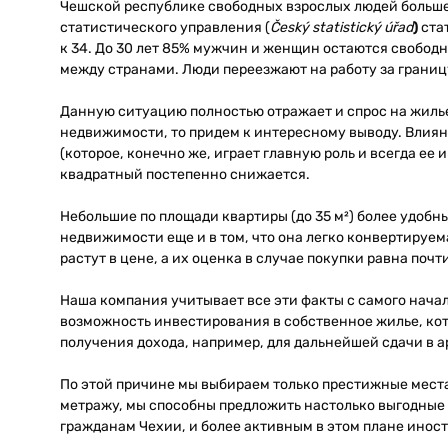
Чешской республике свободных взрослых людей больше, 
статистического управления (
Český statistický úřad
)
ста
к 34. До 30 лет 85% мужчин и женщин остаются свобод
между странами. Люди переезжают на работу за границу
Данную ситуацию полностью отражает и спрос на жиль
недвижимости, то придем к интересному выводу. Влиян
(которое, конечно же, играет главную роль и всегда ее и
квадратный постепенно снижается.
Небольшие по площади квартиры (до 35 м²) более удобн
недвижимости еще и в том, что она легко конвертируем
растут в цене, а их оценка в случае покупки равна почт
Наша компания учитывает все эти факты с самого начал
возможность инвестирования в собственное жилье, кото
получения дохода, например, для дальнейшей сдачи в а
По этой причине мы выбираем только престижные мест
метражу, мы способны предложить настолько выгодные у
гражданам Чехии, и более активным в этом плане инос