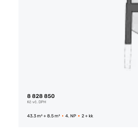
8 828 850
Kč vč. DPH
43.3 m² + 8.5 m²
4. NP
2 + kk