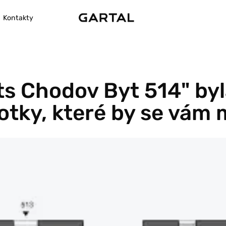
Kontakty
s Chodov Byt 514" byla
ky, které by se vám mo