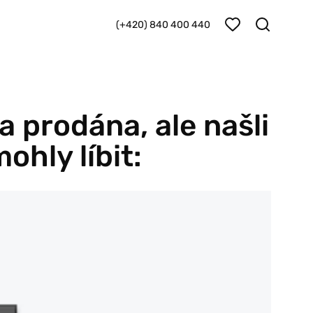
(+420) 840 400 440
 prodána, ale našli
hly líbit:
City 
Bě
8 9
Kč vč