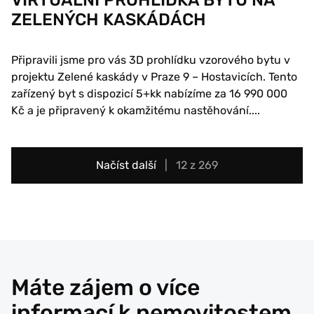
VIRTUÁLNÍ PROHLÍDKA BYTU NA
ZELENÝCH KASKÁDÁCH
Připravili jsme pro vás 3D prohlídku vzorového bytu v
projektu Zelené kaskády v Praze 9 – Hostavicích. Tento
zařízený byt s dispozicí 5+kk nabízíme za 16 990 000
Kč a je připravený k okamžitému nastěhování....
Načíst další
12 z 269
Máte zájem o více
informací k nemovitostem