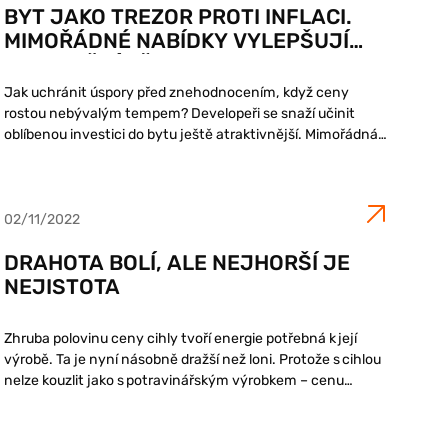
BYT JAKO TREZOR PROTI INFLACI.
MIMOŘÁDNÉ NABÍDKY VYLEPŠUJÍ
INVESTIČNÍ PŘEDNOSTI
NEMOVITOSTÍ
Jak uchránit úspory před znehodnocením, když ceny
rostou nebývalým tempem? Developeři se snaží učinit
oblíbenou investici do bytu ještě atraktivnější. Mimořádná
splátka se vrátí v nižší kupní ceně.
02/11/2022
DRAHOTA BOLÍ, ALE NEJHORŠÍ JE
NEJISTOTA
Zhruba polovinu ceny cihly tvoří energie potřebná k její
výrobě. Ta je nyní násobně dražší než loni. Protože s cihlou
nelze kouzlit jako s potravinářským výrobkem – cenu
necháte stejnou, ale zmenšíte gramáž – tento základní
materiál dramaticky zdražil.