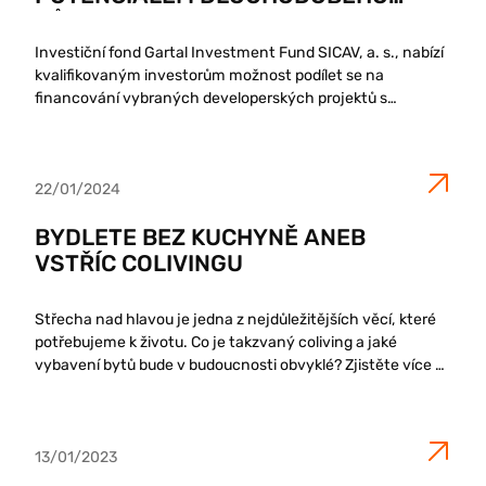
RŮSTU
Investiční fond Gartal Investment Fund SICAV, a. s., nabízí
kvalifikovaným investorům možnost podílet se na
financování vybraných developerských projektů s
dlouhodobým růstovým potenciálem. Fond se zaměřuje na
investice do rezidenčních nemovitostí a nabízí stabilní
zhodnocení...
22/01/2024
BYDLETE BEZ KUCHYNĚ ANEB
VSTŘÍC COLIVINGU
Střecha nad hlavou je jedna z nejdůležitějších věcí, které
potřebujeme k životu. Co je takzvaný coliving a jaké
vybavení bytů bude v budoucnosti obvyklé? Zjistěte více v
našem dnešním článku.
13/01/2023