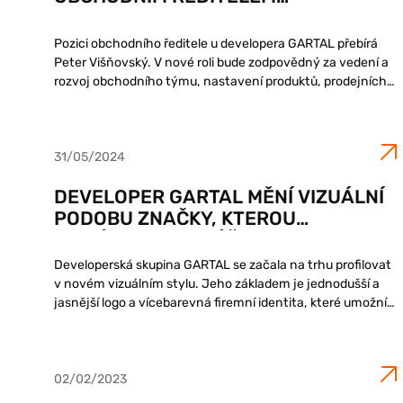
DEVELOPERA GARTAL
Pozici obchodního ředitele u developera GARTAL přebírá
Peter Višňovský. V nové roli bude zodpovědný za vedení a
rozvoj obchodního týmu, nastavení produktů, prodejních
strategií a budování klientské péče.Peter Višňovský působí
na realitním trhu více než...
31/05/2024
DEVELOPER GARTAL MĚNÍ VIZUÁLNÍ
PODOBU ZNAČKY, KTEROU
POMÁHALA VYTVÁŘET AGENTURA
SOLAR DIGITAL
Developerská skupina GARTAL se začala na trhu profilovat
v novém vizuálním stylu. Jeho základem je jednodušší a
jasnější logo a vícebarevná firemní identita, které umožní
emocionálnější marketing. Rebranding je výsledkem
spolupráce s kreativní agenturou Solar...
02/02/2023