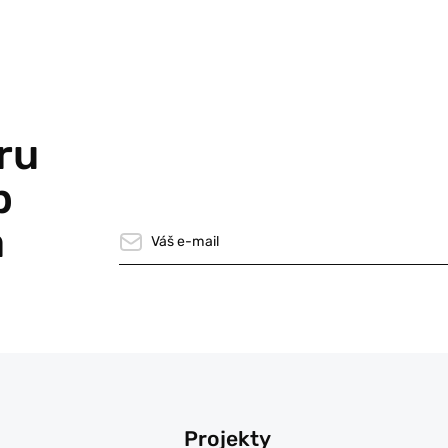
ru
p
a
Projekty