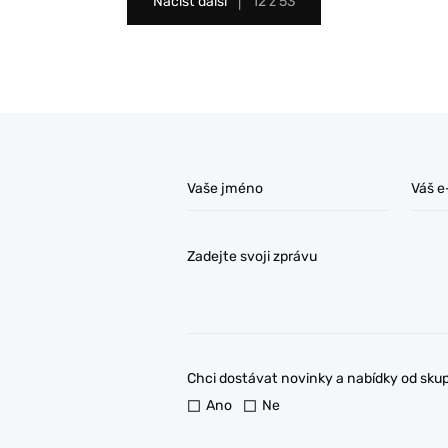
Načíst další
12 z 53
Vaše jméno
Váš e
Zadejte svoji zprávu
Chci dostávat novinky a nabídky od sk
Ano
Ne