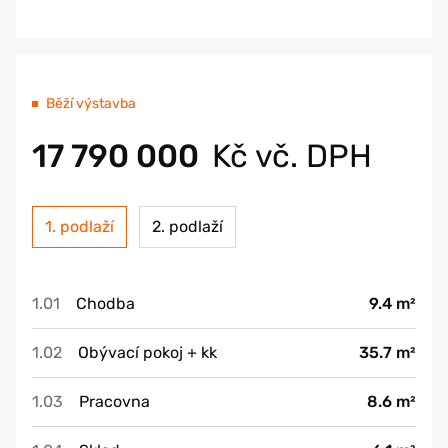
Běží výstavba
17 790 000
Kč vč. DPH
1. podlaží
2. podlaží
1.01
Chodba
9.4 m²
1.02
Obývací pokoj + kk
35.7 m²
1.03
Pracovna
8.6 m²