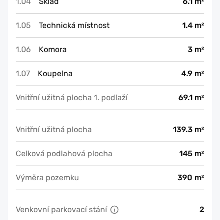
1.04
Sklad
6.1 m²
1.05
Technická místnost
1.4 m²
1.06
Komora
3 m²
1.07
Koupelna
4.9 m²
Vnitřní užitná plocha 1. podlaží
69.1 m²
Vnitřní užitná plocha
139.3 m²
Celková podlahová plocha
145 m²
Výměra pozemku
390 m²
Venkovní parkovací stání
2