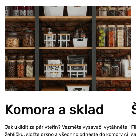
Komora a sklad
Jak uklidit za pár vteřin? Vezměte vysavač, vytáhněte
F
žehličku, složte prkno a všechno odneste do komory či
ša