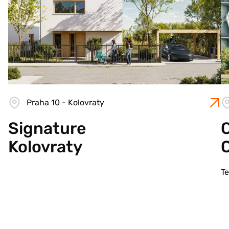
Praha 10 - Kolovraty
Signature
C
Kolovraty
T