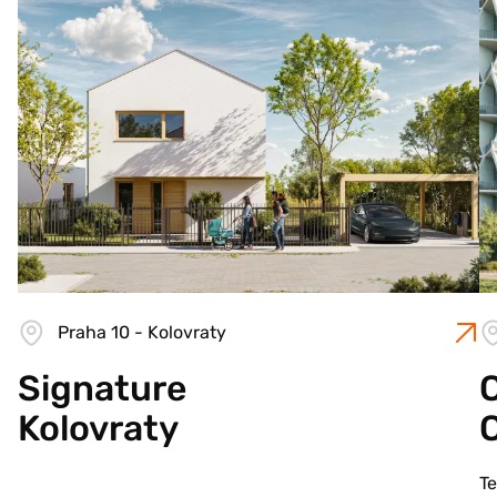
Praha 10 - Kolovraty
Signature
C
Kolovraty
T