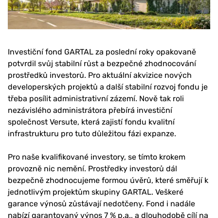
Investiční fond GARTAL za poslední roky opakovaně
potvrdil svůj stabilní růst a bezpečné zhodnocování
prostředků investorů. Pro aktuální akvizice nových
developerských projektů a další stabilní rozvoj fondu je
třeba posílit administrativní zázemí. Nově tak roli
nezávislého administrátora přebírá investiční
společnost Versute, která zajistí fondu kvalitní
infrastrukturu pro tuto důležitou fázi expanze.
Pro naše kvalifikované investory, se tímto krokem
provozně nic nemění. Prostředky investorů dál
bezpečně zhodnocujeme formou úvěrů, které směřují k
jednotlivým projektům skupiny GARTAL. Veškeré
garance výnosů zůstávají nedotčeny. Fond i nadále
nabízí garantovaný výnos 7 % p.a., a dlouhodobě cílí na