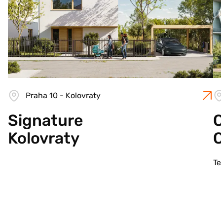
Praha 10 - Kolovraty
Signature
C
Kolovraty
T