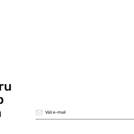
ru
p
a