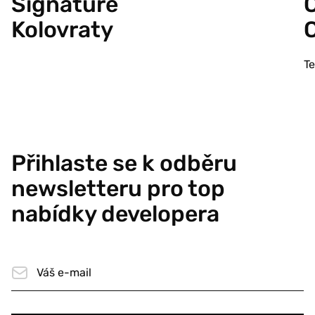
Signature
C
Kolovraty
T
Přihlaste se k odběru
newsletteru pro top
nabídky developera