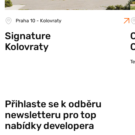
Praha 10 - Kolovraty
Signature
C
Kolovraty
T
Přihlaste se k odběru
newsletteru pro top
nabídky developera