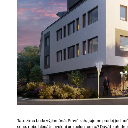
Tato zima bude výjimečná. Právě zahajujeme prodej jedineč
sebe, nebo hledáte bydlení pro celou rodinu? Dáváte přednos