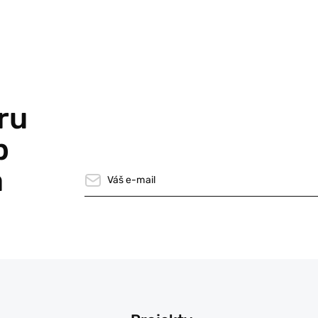
ru
p
a