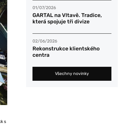
01/07/2026
GARTAL na Vltavě. Tradice,
která spojuje tři divize
02/06/2026
Rekonstrukce klientského
centra
Všechny novinky
kk s