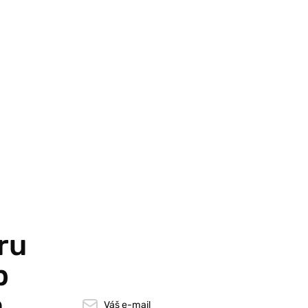
ru
p
a