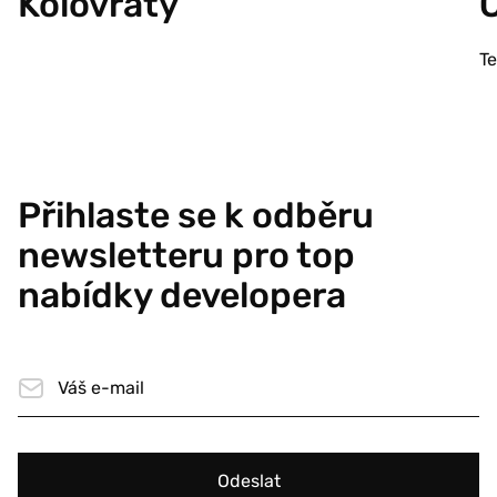
Kolovraty
T
Přihlaste se k odběru
newsletteru pro top
nabídky developera
Odeslat