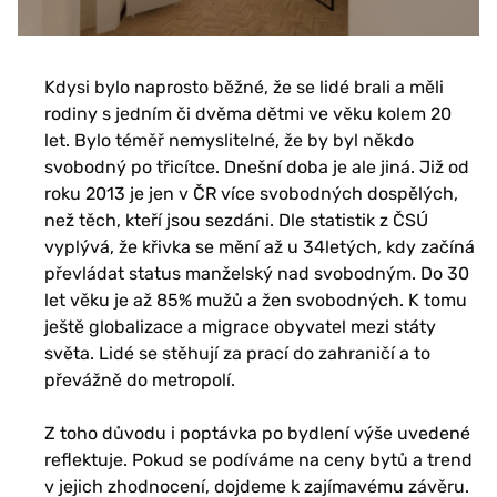
Kdysi bylo naprosto běžné, že se lidé brali a měli
rodiny s jedním či dvěma dětmi ve věku kolem 20
let. Bylo téměř nemyslitelné, že by byl někdo
svobodný po třicítce. Dnešní doba je ale jiná. Již od
roku 2013 je jen v ČR více svobodných dospělých,
než těch, kteří jsou sezdáni. Dle statistik z ČSÚ
vyplývá, že křivka se mění až u 34letých, kdy začíná
převládat status manželský nad svobodným. Do 30
let věku je až 85% mužů a žen svobodných. K tomu
ještě globalizace a migrace obyvatel mezi státy
světa. Lidé se stěhují za prací do zahraničí a to
převážně do metropolí.
Z toho důvodu i poptávka po bydlení výše uvedené
reflektuje. Pokud se podíváme na ceny bytů a trend
v jejich zhodnocení, dojdeme k zajímavému závěru.