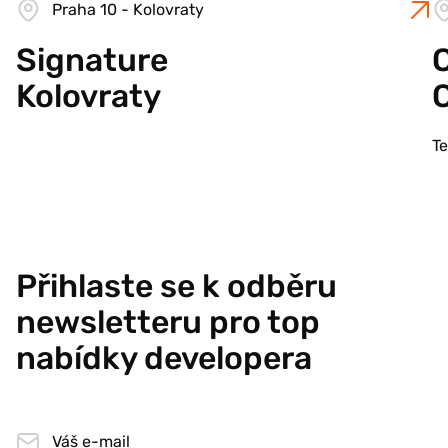
Praha 10 - Kolovraty
Signature
C
Kolovraty
T
Přihlaste se k odběru
newsletteru pro top
nabídky developera