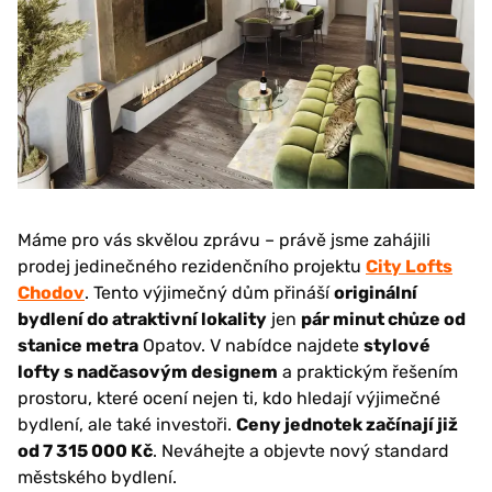
Máme pro vás skvělou zprávu – právě jsme zahájili
prodej jedinečného rezidenčního projektu
City Lofts
Chodov
. Tento výjimečný dům přináší
originální
bydlení do atraktivní lokality
jen
pár minut chůze od
stanice metra
Opatov. V nabídce najdete
stylové
lofty s nadčasovým designem
a praktickým řešením
prostoru, které ocení nejen ti, kdo hledají výjimečné
bydlení, ale také investoři.
Ceny jednotek začínají již
od 7 315 000 Kč
. Neváhejte a objevte nový standard
městského bydlení.