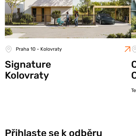
Praha 10 - Kolovraty
Signature
C
Kolovraty
T
Přihlaste se k odběru