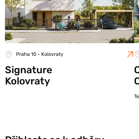
Praha 10 - Kolovraty
Signature
C
Kolovraty
T