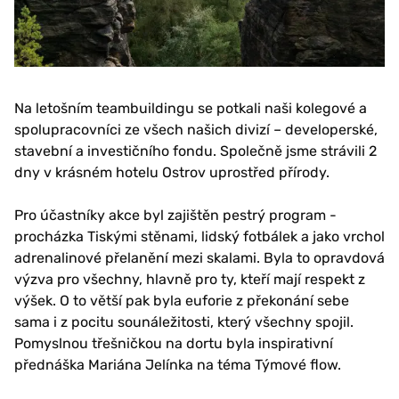
Na letošním teambuildingu se potkali naši kolegové a
spolupracovníci ze všech našich divizí – developerské,
stavební a investičního fondu. Společně jsme strávili 2
dny v krásném hotelu Ostrov uprostřed přírody.
Pro účastníky akce byl zajištěn pestrý program -
procházka Tiskými stěnami, lidský fotbálek a jako vrchol
adrenalinové přelanění mezi skalami. Byla to opravdová
výzva pro všechny, hlavně pro ty, kteří mají respekt z
výšek. O to větší pak byla euforie z překonání sebe
sama i z pocitu sounáležitosti, který všechny spojil.
Pomyslnou třešničkou na dortu byla inspirativní
přednáška Mariána Jelínka na téma Týmové flow.