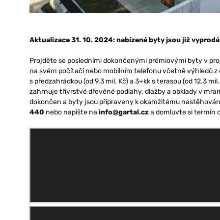
Aktualizace 31. 10. 2024: nabízené byty jsou již vyprodá
Projděte se posledními dokončenými prémiovými byty v pro
na svém počítači nebo mobilním telefonu včetně výhledů z oke
s předzahrádkou (od
9.3
mil. Kč) a 3+kk s terasou (od 12.3 m
zahrnuje třívrstvé dřevěné podlahy, dlažby a obklady v mra
dokončen a byty jsou připraveny k okamžitému nastěhování
440
nebo napište na
info@gartal.cz
a domluvte si termín o