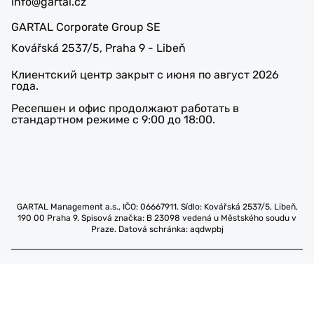
info@gartal.cz
GARTAL Corporate Group SE
Kovářská 2537/5, Praha 9 - Libeň
Клиентский центр закрыт с июня по август 2026
года.
Ресепшен и офис продолжают работать в
стандартном режиме с 9:00 до 18:00.
GARTAL Management a.s., IČO: 06667911. Sídlo: Kovářská 2537/5, Libeň,
190 00 Praha 9. Spisová značka: B 23098 vedená u Městského soudu v
Praze. Datová schránka: aqdwpbj
© 2002-2026 GARTAL - продажа новых
квартир в Праге от застройщика!