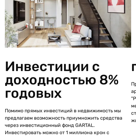
Инвестиции с
доходностью 8%
П
годовых
а
"
м
Помимо прямых инвестиций в недвижимость мы
с
предлагаем возможность приумножить средства
ж
через инвестиционный фонд GARTAL.
Инвестировать можно от 1 миллиона крон с