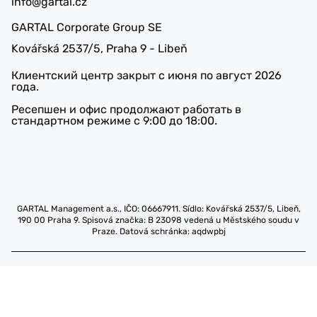
info@gartal.cz
GARTAL Corporate Group SE
Kovářská 2537/5, Praha 9 - Libeň
Клиентский центр закрыт с июня по август 2026
года.
Ресепшен и офис продолжают работать в
стандартном режиме с 9:00 до 18:00.
GARTAL Management a.s., IČO: 06667911. Sídlo: Kovářská 2537/5, Libeň,
190 00 Praha 9. Spisová značka: B 23098 vedená u Městského soudu v
Praze. Datová schránka: aqdwpbj
© 2002-2026 GARTAL - продажа новых
квартир в Праге от застройщика!