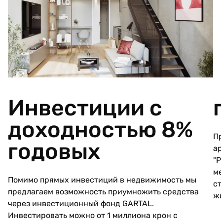
Инвестиции с
доходностью 8%
П
годовых
а
"
м
Помимо прямых инвестиций в недвижимость мы
с
предлагаем возможность приумножить средства
ж
через инвестиционный фонд GARTAL.
Инвестировать можно от 1 миллиона крон с