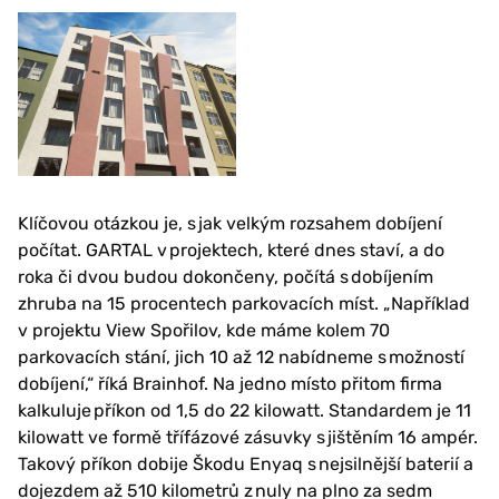
Klíčovou otázkou je, s jak velkým rozsahem dobíjení
počítat. GARTAL v projektech, které dnes staví, a do
roka či dvou budou dokončeny, počítá s dobíjením
zhruba na 15 procentech parkovacích míst. „Například
v projektu View Spořilov, kde máme kolem 70
parkovacích stání, jich 10 až 12 nabídneme s možností
dobíjení,“ říká Brainhof. Na jedno místo přitom firma
kalkuluje příkon od 1,5 do 22 kilowatt. Standardem je 11
kilowatt ve formě třífázové zásuvky s jištěním 16 ampér.
Takový příkon dobije Škodu Enyaq s nejsilnější baterií a
dojezdem až 510 kilometrů z nuly na plno za sedm