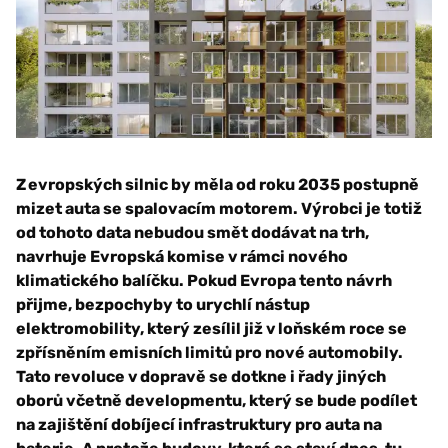
Z evropských silnic by měla od roku 2035 postupně
mizet auta se spalovacím motorem. Výrobci je totiž
od tohoto data nebudou smět dodávat na trh,
navrhuje Evropská komise v rámci nového
klimatického balíčku. Pokud Evropa tento návrh
přijme, bezpochyby to urychlí nástup
elektromobility, který zesílil již v loňském roce se
zpřísněním emisních limitů pro nové automobily.
Tato revoluce v dopravě se dotkne i řady jiných
oborů včetně developmentu, který se bude podílet
na zajištění dobíjecí infrastruktury pro auta na