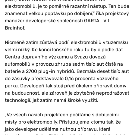
elektromobilů, je to poměrně razantní nástup. Ten bude
znamenat velkou poptávku po dobíjení,“ říká projektový
manažer developerské společnosti GARTAL Vít
Brainhof.
Nicméně zatím zůstává podíl elektromobilů v tuzemsku
velmi nízký. Ke konci loňského roku tu bylo podle dat
Centra dopravního výzkumu a Svazu dovozů
automobilů v provozu zhruba sedm tisíc aut čistě na
baterie a 2700 plug-in hybridů. Bezmála deset tisíc aut
do zásuvky představovalo 0,16 procenta vozového
parku. Developeři tak stojí před úkolem připravit domy
na budoucnost, ale zároveň je zbytečně neprodražovat
technologií, jež zatím nemá široké využití.
„Ve všech našich projektech počítáme s dobíjecími
místy pro elektromobily. Přistupujeme k tomu tak, že
jako developer uděláme nutnou přípravu, která