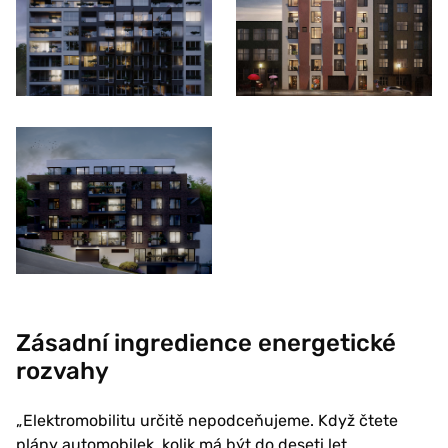
Zásadní ingredience energetické
rozvahy
„Elektromobilitu určitě nepodceňujeme. Když čtete
plány automobilek, kolik má být do deseti let