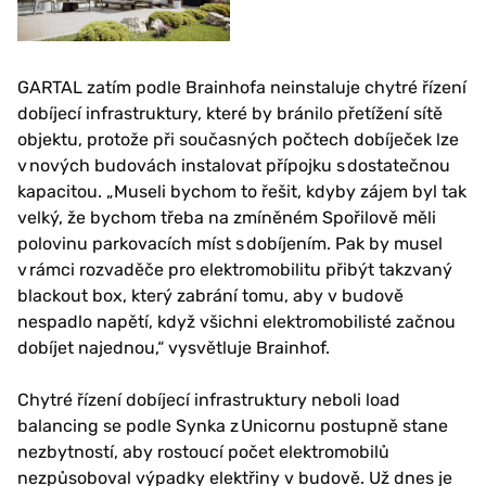
GARTAL zatím podle Brainhofa neinstaluje chytré řízení
dobíjecí infrastruktury, které by bránilo přetížení sítě
objektu, protože při současných počtech dobíječek lze
v nových budovách instalovat přípojku s dostatečnou
kapacitou. „Museli bychom to řešit, kdyby zájem byl tak
velký, že bychom třeba na zmíněném Spořilově měli
polovinu parkovacích míst s dobíjením. Pak by musel
v rámci rozvaděče pro elektromobilitu přibýt takzvaný
blackout box, který zabrání tomu, aby v budově
nespadlo napětí, když všichni elektromobilisté začnou
dobíjet najednou,“ vysvětluje Brainhof.
Chytré řízení dobíjecí infrastruktury neboli load
balancing se podle Synka z Unicornu postupně stane
nezbytností, aby rostoucí počet elektromobilů
nezpůsoboval výpadky elektřiny v budově. Už dnes je