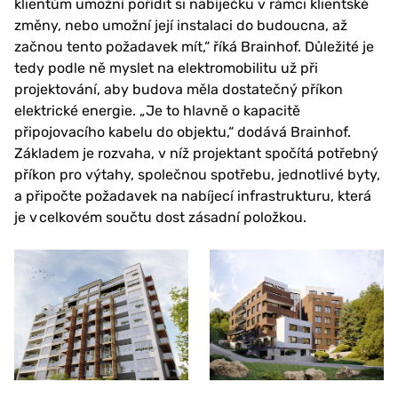
klientům umožní pořídit si nabíječku v rámci klientské
změny, nebo umožní její instalaci do budoucna, až
začnou tento požadavek mít,“ říká Brainhof. Důležité je
tedy podle ně myslet na elektromobilitu už při
projektování, aby budova měla dostatečný příkon
elektrické energie. „Je to hlavně o kapacitě
připojovacího kabelu do objektu,“ dodává Brainhof.
Základem je rozvaha, v níž projektant spočítá potřebný
příkon pro výtahy, společnou spotřebu, jednotlivé byty,
a připočte požadavek na nabíjecí infrastrukturu, která
je v celkovém součtu dost zásadní položkou.