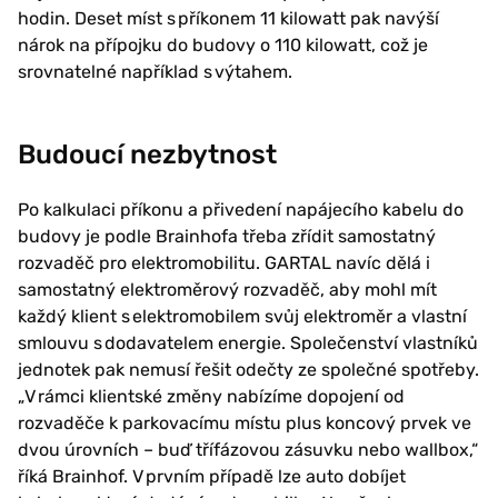
hodin. Deset míst s příkonem 11 kilowatt pak navýší
nárok na přípojku do budovy o 110 kilowatt, což je
srovnatelné například s výtahem.
Budoucí nezbytnost
Po kalkulaci příkonu a přivedení napájecího kabelu do
budovy je podle Brainhofa třeba zřídit samostatný
rozvaděč pro elektromobilitu. GARTAL navíc dělá i
samostatný elektroměrový rozvaděč, aby mohl mít
každý klient s elektromobilem svůj elektroměr a vlastní
smlouvu s dodavatelem energie. Společenství vlastníků
jednotek pak nemusí řešit odečty ze společné spotřeby.
„V rámci klientské změny nabízíme dopojení od
rozvaděče k parkovacímu místu plus koncový prvek ve
dvou úrovních – buď třífázovou zásuvku nebo wallbox,“
říká Brainhof. V prvním případě lze auto dobíjet