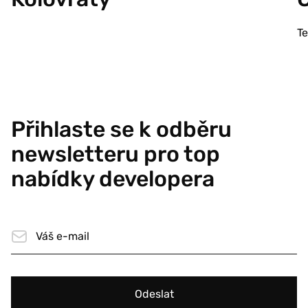
T
Přihlaste se k odběru
newsletteru pro top
nabídky developera
Odeslat