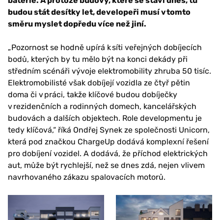
baterie. A protože budovy, které se staví dnes, tu
budou stát desítky let, developeři musí v tomto
směru myslet dopředu více než jiní.
„Pozornost se hodně upírá k síti veřejných dobíjecích
bodů, kterých by tu mělo být na konci dekády při
středním scénáři vývoje elektromobility zhruba 50 tisíc.
Elektromobilisté však dobíjejí vozidla ze čtyř pětin
doma či v práci, takže klíčové budou dobíječky
v rezidenčních a rodinných domech, kancelářských
budovách a dalších objektech. Role developmentu je
tedy klíčová,“ říká Ondřej Synek ze společnosti Unicorn,
která pod značkou ChargeUp dodává komplexní řešení
pro dobíjení vozidel. A dodává, že příchod elektrických
aut, může být rychlejší, než se dnes zdá, nejen vlivem
navrhovaného zákazu spalovacích motorů.