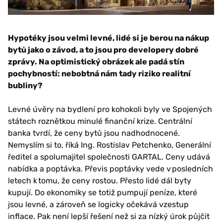
Hypotéky jsou velmi levné, lidé si je berou na nákup
bytů jako o závod, a to jsou pro developery dobré
zprávy. Na optimistický obrázek ale padá stín
pochybností: nebobtná nám tady riziko realitní
bubliny?
Levné úvěry na bydlení pro kohokoli byly ve Spojených
státech roznětkou minulé finanční krize. Centrální
banka tvrdí, že ceny bytů jsou nadhodnocené.
Nemyslím si to, říká Ing. Rostislav Petchenko, Generální
ředitel a spolumajitel společnosti GARTAL. Ceny udává
nabídka a poptávka. Převis poptávky vede v posledních
letech k tomu, že ceny rostou. Přesto lidé dál byty
kupují. Do ekonomiky se totiž pumpují peníze, které
jsou levné, a zároveň se logicky očekává vzestup
inflace. Pak není lepší řešení než si za nízký úrok půjčit