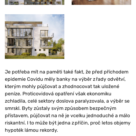
Je potřeba mít na paměti také fakt, že před příchodem
epidemie Covidu měly banky na výběr z řady odvětví,
kterým mohly půjčovat a zhodnocovat tak uložené
peníze. Proticovidová opatření však ekonomiku
zchladila, celé sektory doslova paralyzovala, a výběr se
smrskl. Byty zůstaly svým způsobem bezpečným
přístavem, půjčovat na ně je vcelku jednoduché a málo
riskantní. I to může být jedna z příčin, proč letos objemy
hypoték lámou rekordy.