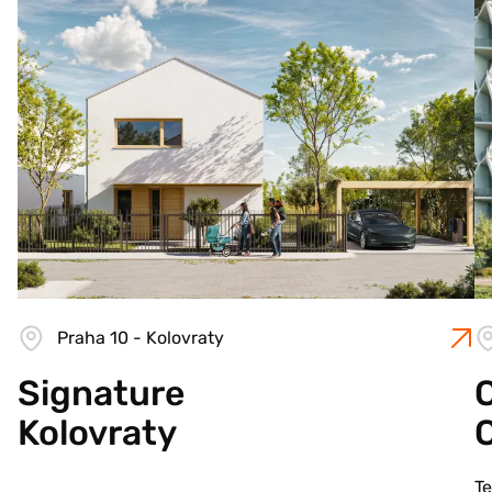
Praha 10 - Kolovraty
Signature
C
Kolovraty
T