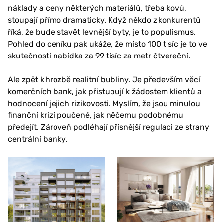
náklady a ceny některých materiálů, třeba kovů,
stoupají přímo dramaticky. Když někdo z konkurentů
říká, že bude stavět levnější byty, je to populismus.
Pohled do ceníku pak ukáže, že místo 100 tisíc je to ve
skutečnosti nabídka za 99 tisíc za metr čtvereční.
Ale zpět k hrozbě realitní bubliny. Je především věcí
komerčních bank, jak přistupují k žádostem klientů a
hodnocení jejich rizikovosti. Myslím, že jsou minulou
finanční krizí poučené, jak něčemu podobnému
předejít. Zároveň podléhají přísnější regulaci ze strany
centrální banky.