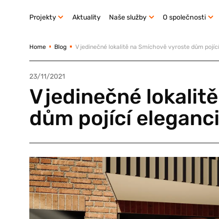
Projekty
Aktuality
Naše služby
O společnosti
Home
Blog
V jedinečné lokalitě na Smíchově vyroste dům pojíc
23/11/2021
V jedinečné lokali
dům pojící eleganc