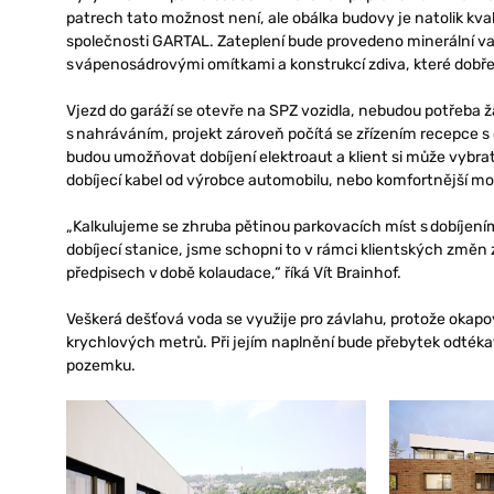
patrech tato možnost není, ale obálka budovy je natolik kval
společnosti GARTAL. Zateplení bude provedeno minerální vat
s vápenosádrovými omítkami a konstrukcí zdiva, které dobře 
Vjezd do garáží se otevře na SPZ vozidla, nebudou potřeba 
s nahráváním, projekt zároveň počítá se zřízením recepce s 
budou umožňovat dobíjení elektroaut a klient si může vybrat
dobíjecí kabel od výrobce automobilu, nebo komfortnější mož
„Kalkulujeme se zhruba pětinou parkovacích míst s dobíjen
dobíjecí stanice, jsme schopni to v rámci klientských změn z
předpisech v době kolaudace,“ říká Vít Brainhof.
Veškerá dešťová voda se využije pro závlahu, protože okap
krychlových metrů. Při jejím naplnění bude přebytek odték
pozemku.