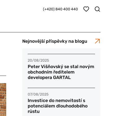
(+420) 840 400 440
Nejnovější příspěvky na blogu
20/08/2025
Peter Višňovský se stal novým
obchodním ředitelem
developera GARTAL
07/08/2025
Investice do nemovitostí s
potenciálem dlouhodobého
růstu