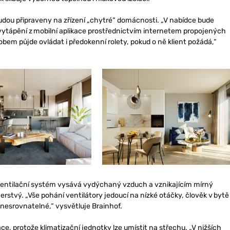
udou připraveny na zřízení „chytré“ domácnosti. „V nabídce bude
vytápění z mobilní aplikace prostřednictvím internetem propojených
bem půjde ovládat i předokenní rolety, pokud o ně klient požádá,“
y ventilační systém vysává vydýchaný vzduch a vznikajícím mírný
rstvý. „Vše pohání ventilátory jedoucí na nízké otáčky, člověk v bytě
 nesrovnatelné,“ vysvětluje Brainhof.
e, protože klimatizační jednotky lze umístit na střechu. „V nižších