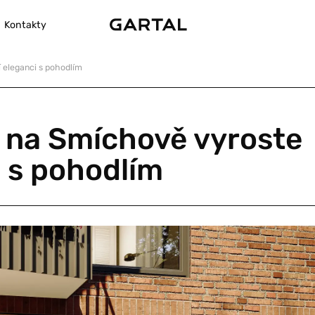
Kontakty
í eleganci s pohodlím
tě na Smíchově vyroste
i s pohodlím