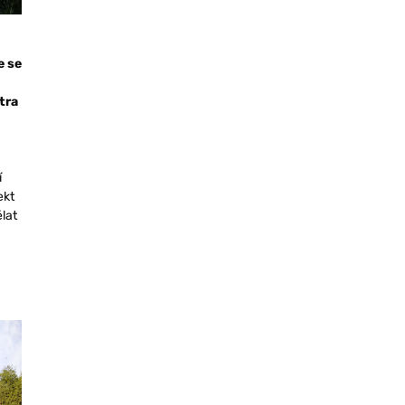
e se
tra
í
ekt
ělat