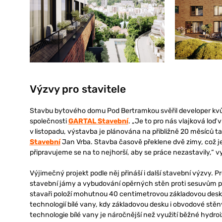
Výzvy pro stavitele
Stavbu bytového domu Pod Bertramkou svěřil developer kvůl
společnosti
GARTAL Stavební
. „Je to pro nás vlajková loď
v listopadu, výstavba je plánována na přibližně 20 měsíců tak,
Stavební
Jan Vrba. Stavba časově překlene dvě zimy, což je v
připravujeme se na to nejhorší, aby se práce nezastavily,“ v
Výjimečný projekt podle něj přináší i další stavební výzvy. P
stavební jámy a vybudování opěrných stěn proti sesuvům pů
stavaři položí mohutnou 40 centimetrovou základovou desku
technologií bílé vany, kdy základovou desku i obvodové st
technologie bílé vany je náročnější než využití běžné hydroiz