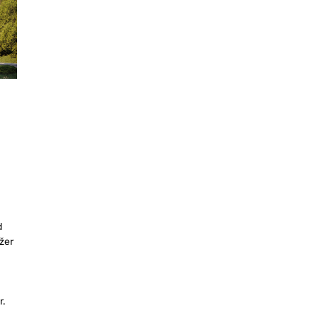
d
žer
r.