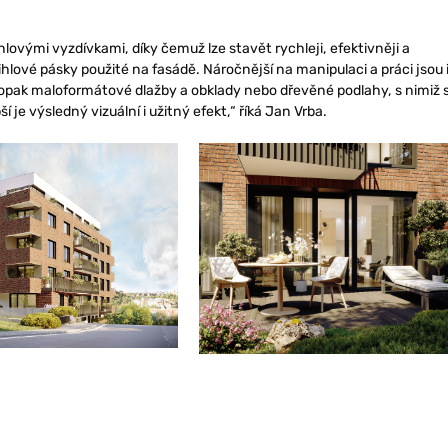
ovými vyzdívkami, díky čemuž lze stavět rychleji, efektivněji a
lové pásky použité na fasádě. Náročnější na manipulaci a práci jsou 
opak maloformátové dlažby a obklady nebo dřevěné podlahy, s nimiž 
ší je výsledný vizuální i užitný efekt,“ říká Jan Vrba.