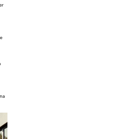
er
že
n
 na