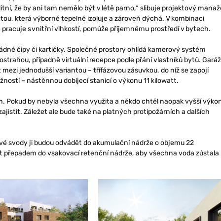
itní, že by ani tam nemělo být v létě parno,“ slibuje projektový manaž
ou, která výborně tepelně izoluje a zároveň dýchá. V kombinaci
pracuje s vnitřní vlhkostí, pomůže příjemnému prostředí v bytech.
žádné čipy či kartičky. Společné prostory ohlídá kamerový systém
ostrahou, případně virtuální recepce podle přání vlastníků bytů. Gará
 mezi jednodušší variantou – třífázovou zásuvkou, do níž se zapojí
ností – nástěnnou dobíjecí stanicí o výkonu 11 kilowatt.
ím. Pokud by nebyla všechna využita a někdo chtěl naopak vyšší výko
ajistit. Záležet ale bude také na platných protipožárních a dalších
ové svody ji budou odvádět do akumulační nádrže o objemu 22
at přepadem do vsakovací retenční nádrže, aby všechna voda zůstala