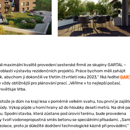
i maximální kvalitě provedení sesterské firmě ze skupiny GARTAL –
 v oblasti výstavby rezidenčních projektů. Práce bychom měli zahájit
 abychom ji dokončili ve třetím čtvrtletí roku 2023,“ říká ředitel
GAR
ždy obtížnější pro plánování prací. „Věříme v to nejlepší počasí,
ysvětluje Vrba.
rotože je dům na kraji lesa v poměrně velkém svahu, tou první je zajišt
dy. Výkop půjde u horní hrany až do hloubky deseti metrů. Na dně pa
. Spodní stavba, která zůstane pod úrovní terénu, bude provedena
ěny tvoří vodonepropustná směs betonu se speciálními přísadami. „Sa
olace, proto je důležité dodržení technologické kázně při provádění,“ 