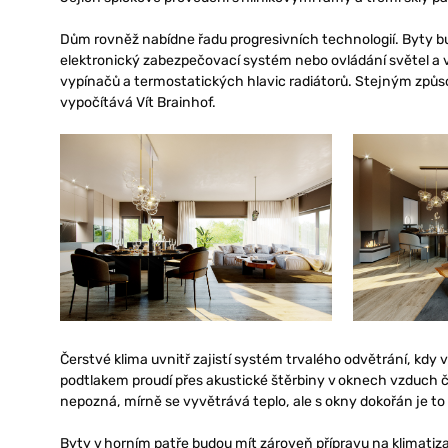
Dům rovněž nabídne řadu progresivních technologií. Byty b
elektronický zabezpečovací systém nebo ovládání světel a 
vypínačů a termostatických hlavic radiátorů. Stejným způso
vypočítává Vít Brainhof.
Čerstvé klima uvnitř zajistí systém trvalého odvětrání, kd
podtlakem proudí přes akustické štěrbiny v oknech vzduch če
nepozná, mírně se vyvětrává teplo, ale s okny dokořán je to
Byty v horním patře budou mít zároveň přípravu na klimatizac