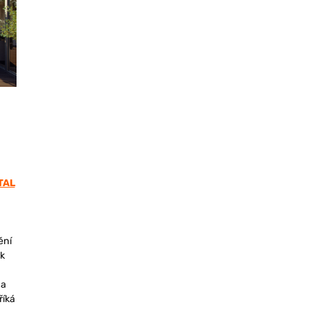
TAL
ění
k
ma
říká