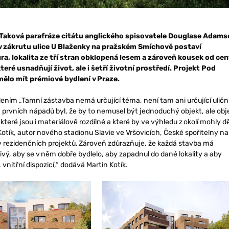
. Taková parafráze citátu anglického spisovatele Douglase Adams
 v zákrutu ulice U Blaženky na pražském Smíchově postaví
, lokalita ze tří stran obklopená lesem a zároveň kousek od cen
ré usnadňují život, ale i šetří životní prostředí. Projekt Pod
ělo mít prémiové bydlení v Praze.
ím „Tamní zástavba nemá určující téma, není tam ani určující uličn
h prvních nápadů byl, že by to nemusel být jednoduchý objekt, ale obj
eré jsou i materiálově rozdílné a které by ve výhledu z okolí mohly d
otík, autor nového stadionu Slavie ve Vršovicích, České spořitelny na
ady rezidenčních projektů. Zároveň zdůrazňuje, že každá stavba má
ivý, aby se v něm dobře bydlelo, aby zapadnul do dané lokality a aby
vnitřní dispozicí,“ dodává Martin Kotík.