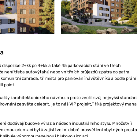
ba
 dispozice 2+kk po 4+kk a také 45 parkovacích stání ve třech
e není třeba autovýtahů nebo vnitřních průjezdů z patra do patra.
komunitní zahrada, tři místa pro parkování návštěvníků a podle přání
l point.
lity i architektonického návrhu, a proto zvolili svůj nejvyšší standar
ovnání ze světa celebrit, je to náš VIP projekt,“ říká projektový mana
teré dodávají budově výraz a nádech industriálního stylu. Množství i
olenou orientací bytů zajistí velmi dobré prosvětlení obytných prosto
 slibuje výbornou tepelnou i hlukovou izolaci.