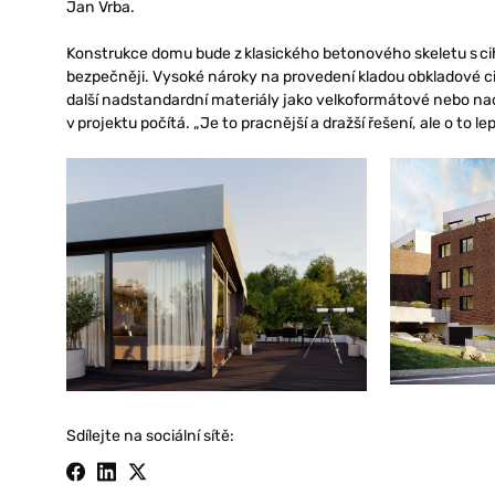
Jan Vrba.
Konstrukce domu bude z klasického betonového skeletu s cihl
bezpečněji. Vysoké nároky na provedení kladou obkladové cih
další nadstandardní materiály jako velkoformátové nebo na
v projektu počítá. „Je to pracnější a dražší řešení, ale o to lep
Sdílejte na sociální sítě: