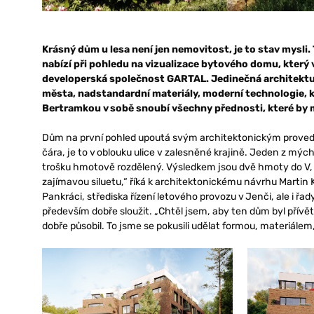
Krásný dům u lesa není jen nemovitost, je to stav mysli
nabízí při pohledu na vizualizace bytového domu, který
developerská společnost GARTAL. Jedinečná architektura
města, nadstandardní materiály, moderní technologie, kte
Bertramkou v sobě snoubí všechny přednosti, které by m
Dům na první pohled upoutá svým architektonickým proveden
čára, je to v oblouku ulice v zalesněné krajině. Jeden z mýc
trošku hmotově rozdělený. Výsledkem jsou dvě hmoty do V, kt
zajímavou siluetu,“ říká k architektonickému návrhu Martin K
Pankráci, střediska řízení letového provozu v Jenči, ale i ř
především dobře sloužit. „Chtěl jsem, aby ten dům byl přívět
dobře působil. To jsme se pokusili udělat formou, materiálem, 