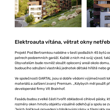
Elektroauta vítána, větrat okny netře
Projekt Pod Bertramkou nabídne v šesti podlažích 45 bytů od
patrech podzemních garáží. Každé z nich má svůj vjezd, takž
Obyvatelům bude rovněž sloužit oplocený areál okolo domu, 
budoucího sdružení vlastníků jednotek dětské hřiště nebo gril
Ve společnosti GARTAL jsou si dobře vědomi výjimečnosti loka
materiálů a zařízení zvaný Premium. „Kdybych měl použít přir
developerské firmy Vít Brainhof.
Fasádu budou z velké části tvořit obkladové cihlové pásky, k
rozměry oken hmotu objektu vizuálně odlehčují a spolu se zv
Jejich špičkové provedení s hliníkovými rámy a třemi skly pak