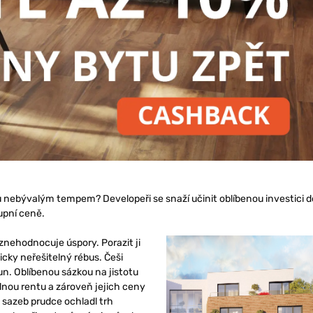
nebývalým tempem? Developeři se snaží učinit oblíbenou investici d
kupní ceně.
nehodnocuje úspory. Porazit ji
icky neřešitelný rébus. Češi
un. Oblíbenou sázkou na jistotu
elnou rentu a zároveň jejich ceny
 sazeb prudce ochladl trh