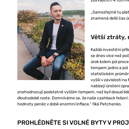
zbývajících 4.155 mi
„Samozřejmě tu platí,
znamená delší čas úr
Větší ztráty,
Každá investiční příl
se dnes více než poč
úrok kolem půl proce
tempem jedno a půl 
statistickém průměr
vyšší v závislosti na
nabízejí úročení zpr
znehodnocují podstatně vyšším tempem, než byli dosud lidé 
dlouhodobě roste. Domníváme se, že naše cashback řešení z n
hodnoty peněz v době enormní inflace,“ říká Petchenko.
PROHLÉDNĚTE SI VOLNÉ BYTY V PRO