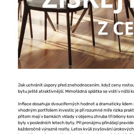
Jak uchránit úspory před znehodnocením, když ceny rostou 
bytu ještě atraktivnější. Mimořádná splátka se vrátí v nižší 
Inflace dosahuje dvouciferných hodnot a dramaticky lidem z
vhodným portfoliem investic je při rozumné míře rizika prakt
přitom mají v bankách vklady v objemu zhruba tři biliony kor
byly v posledních letech byty. Při pronájmu přinášejí pravid
každoročně výrazně rostly. Letos kvůli zvyšování úrokových