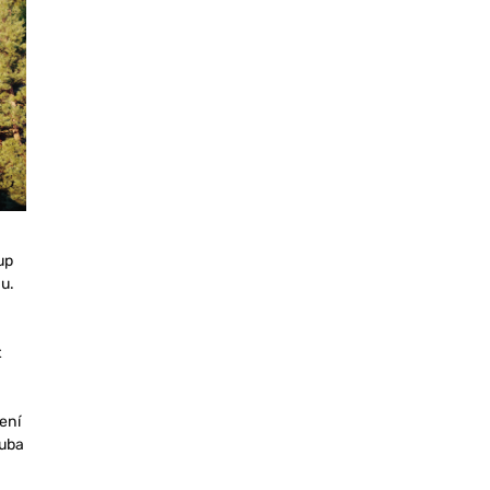
up
u.
t
ení
ruba