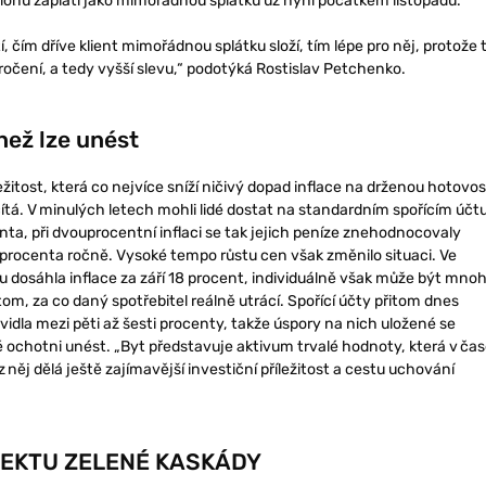
lionu zaplatí jako mimořádnou splátku už nyní počátkem listopadu.
 čím dříve klient mimořádnou splátku složí, tím lépe pro něj, protože 
očení, a tedy vyšší slevu,“ podotýká Rostislav Petchenko.
 než lze unést
ežitost, která co nejvíce sníží ničivý dopad inflace na drženou hotovos
ítá. V minulých letech mohli lidé dostat na standardním spořícím účt
nta, při dvouprocentní inflaci se tak jejich peníze znehodnocovaly
procenta ročně. Vysoké tempo růstu cen však změnilo situaci. Ve
u dosáhla inflace za září 18 procent, individuálně však může být mn
 tom, za co daný spotřebitel reálně utrácí. Spořící účty přitom dnes
avidla mezi pěti až šesti procenty, takže úspory na nich uložené se
ochotni unést. „Byt představuje aktivum trvalé hodnoty, která v čas
ěj dělá ještě zajímavější investiční příležitost a cestu uchování
JEKTU ZELENÉ KASKÁDY