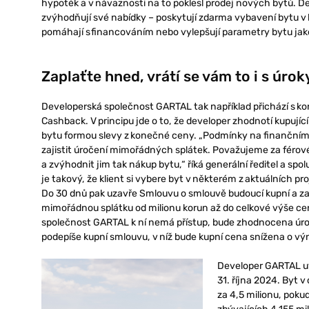
hypoték a v návaznosti na to poklesl prodej nových bytů. D
zvýhodňují své nabídky – poskytují zdarma vybavení bytu v 
pomáhají s financováním nebo vylepšují parametry bytu jako
Zaplaťte hned, vrátí se vám to i s úrok
Developerská společnost GARTAL tak například přichází s k
Cashback. V principu jde o to, že developer zhodnotí kupuj
bytu formou slevy z konečné ceny. „Podmínky na finanční
zajistit úročení mimořádných splátek. Považujeme za férové
a zvýhodnit jim tak nákup bytu,“ říká generální ředitel a sp
je takový, že klient si vybere byt v některém z aktuálních p
Do 30 dnů pak uzavře Smlouvu o smlouvě budoucí kupní a zapl
mimořádnou splátku od milionu korun až do celkové výše ce
společnost GARTAL k ní nemá přístup, bude zhodnocena úroke
podepíše kupní smlouvu, v níž bude kupní cena snížena o výn
Developer GARTAL uv
31. října 2024. Byt 
za 4,5 milionu, pokud