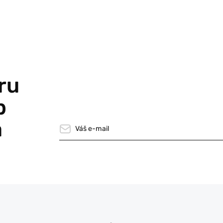
ru
p
a