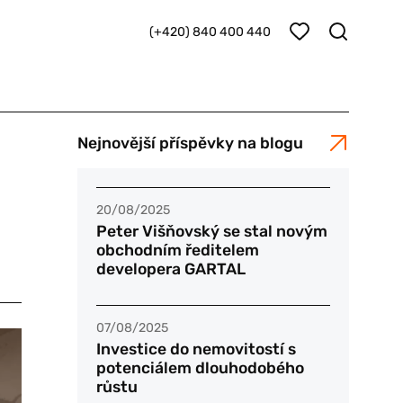
(+420) 840 400 440
Nejnovější příspěvky na blogu
20/08/2025
Peter Višňovský se stal novým
obchodním ředitelem
developera GARTAL
07/08/2025
Investice do nemovitostí s
potenciálem dlouhodobého
růstu