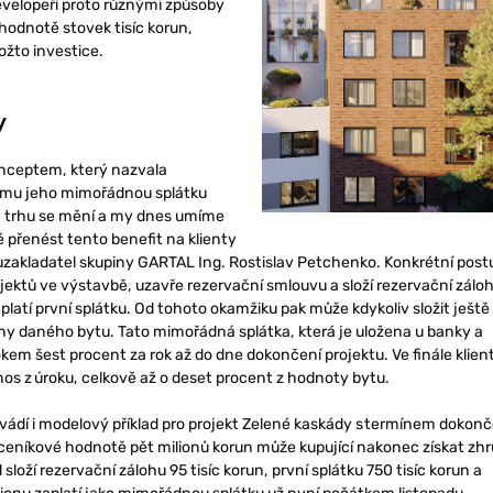
evelopeři proto různými způsoby
hodnotě stovek tisíc korun,
žto investice.
y
onceptem, který nazvala
ícímu jeho mimořádnou splátku
m trhu se mění a my dnes umíme
 přenést tento benefit na klienty
oluzakladatel skupiny GARTAL Ing. Rostislav Petchenko. Konkrétní post
rojektů ve výstavbě, uzavře rezervační smlouvu a složí rezervační záloh
atí první splátku. Od tohoto okamžiku pak může kdykoliv složit ještě
ny daného bytu. Tato mimořádná splátka, která je uložena u banky a
m šest procent za rok až do dne dokončení projektu. Ve finále klien
os z úroku, celkově až o deset procent z hodnoty bytu.
ádí i modelový příklad pro projekt Zelené kaskády s termínem dokonč
v ceníkové hodnotě pět milionů korun může kupující nakonec získat zh
 složí rezervační zálohu 95 tisíc korun, první splátku 750 tisíc korun a