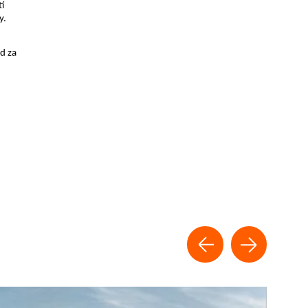
 
y.
 za 