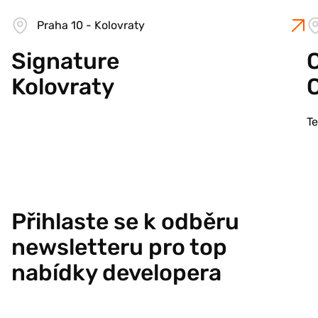
Praha 10 - Kolovraty
Signature
C
Kolovraty
T
Přihlaste se k odběru
newsletteru pro top
nabídky developera