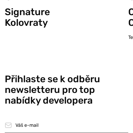
Signature
C
Kolovraty
T
Přihlaste se k odběru
newsletteru pro top
nabídky developera